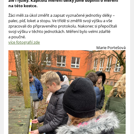
ale i fyziky. Kapitolu měření délky jsme doplnili o měření
na této kostce.
Žáci měli za úkol změřit a zapsat vyznačené jednotky délky –
palec, píď, loket a stopu. Ve třídě si změřili svoji výšku a vše
zpracovali do připraveného protokolu. Nakonec si přepočítali
svoji výšku v těchto jednotkách. Měření bylo velmi zdařilé
a poučné.
více fotografií zde
Marie Portešová