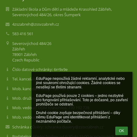
Základní škola a Dům dětí a mládeže Krasohled Zábřeh,
Severovýchod 484/26, okres Šumperk
4zszabreh@zssvzabreh.cz
583 416 561
Severovýchod 484/26
Zábřeh
78901 Zábřeh
Czech Republic
Číslo datové schránky: 6rr9x9e
Tel. kanceláře školy: 583 416 561
EduPage nepoužívá žádné reklamní, analytické nebo 
jiné soukromí ohrožující cookies. Žádné cookies se 
nesdílejí se třetími stranami.

Mob. kanceláře školy: 736 157 613
EduPage používá pouze 2 cookies – jedno nezbytné 
Mob. družiny: 604 977 566
pro fungování přihlašování. Toto je dočasné, po zavření 
prohlížeče se odstraní.

Mob. vedoucí DDM Krasohled: 770 192 728
Druhé cookie zvyšuje bezpečnost přihlášení – díky 
Mob. vedoucí školní jídelny: 608 863 504
němu EduPage umí identifikovat přihlášení z 
neznámého počítače.
Schránka důvěry: schranka.duvery@zssvzabreh.cz
OK
Podatelna: úřední hodiny od 6:30 do 15:00 (v pracovních dnech)