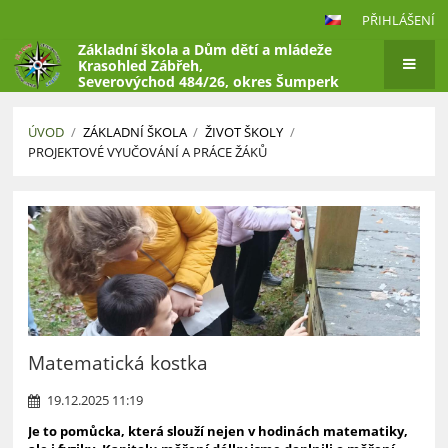
PŘIHLÁŠENÍ
Základní škola a Dům dětí a mládeže
Krasohled Zábřeh,
Severovýchod 484/26, okres Šumperk
ÚVOD
/
ZÁKLADNÍ ŠKOLA
/
ŽIVOT ŠKOLY
/
PROJEKTOVÉ VYUČOVÁNÍ A PRÁCE ŽÁKŮ
Projektové
vyučování
a
práce
žáků
Matematická kostka
19.12.2025 11:19
Je to pomůcka, která slouží nejen v hodinách matematiky,