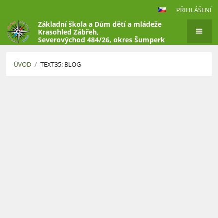
PŘIHLÁŠENÍ
Základní škola a Dům dětí a mládeže
Krasohled Zábřeh,
Severovýchod 484/26, okres Šumperk
ÚVOD
/
TEXT35: BLOG
Text35:
Blog