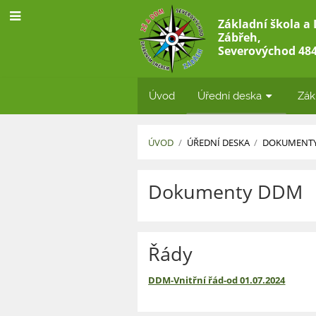
Základní škola a
Zábřeh,
Severovýchod 484
Úvod
Úřední deska
Zák
ÚVOD
/
ÚŘEDNÍ DESKA
/
DOKUMENT
Dokumenty
Dokumenty DDM
DDM
Řády
DDM-Vnitřní řád-od 01.07.2024