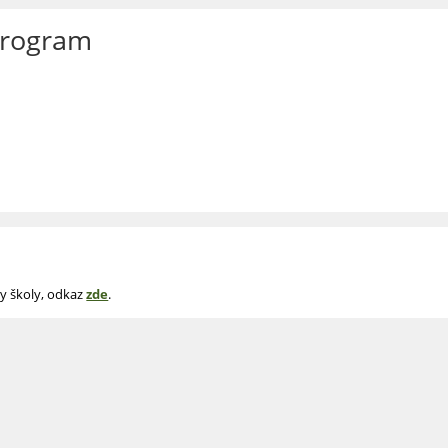
program
vy školy, odkaz
zde
.