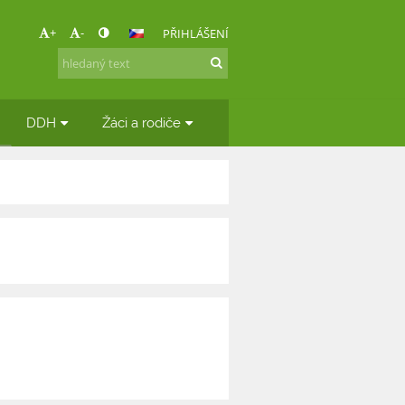
+
-
PŘIHLÁŠENÍ
DDH
Žáci a rodiče