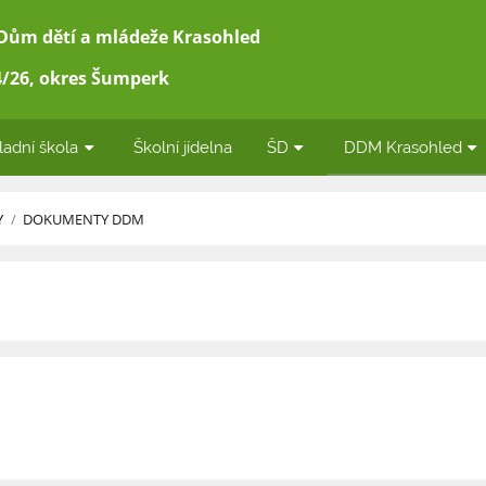
 Dům dětí a mládeže Krasohled
/26, okres Šumperk
ladní škola
Školní jídelna
ŠD
DDM Krasohled
Y
/
DOKUMENTY DDM