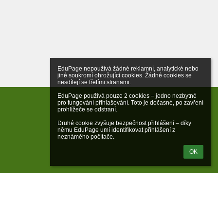
EduPage nepoužívá žádné reklamní, analytické nebo 
jiné soukromí ohrožující cookies. Žádné cookies se 
nesdílejí se třetími stranami.

EduPage používá pouze 2 cookies – jedno nezbytné 
pro fungování přihlašování. Toto je dočasné, po zavření 
prohlížeče se odstraní.

Druhé cookie zvyšuje bezpečnost přihlášení – díky 
němu EduPage umí identifikovat přihlášení z 
neznámého počítače.
OK