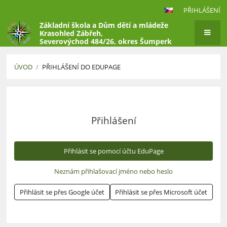
PŘIHLÁŠENÍ
Základní škola a Dům dětí a mládeže
Krasohled Zábřeh,
Severovýchod 484/26, okres Šumperk
ÚVOD
/
PŘIHLÁŠENÍ DO EDUPAGE
Přihlášení
do
EduPage
Přihlášení
Přihlásit se pomocí účtu EduPage
Neznám přihlašovací jméno nebo heslo
Přihlásit se přes Google účet
Přihlásit se přes Microsoft účet