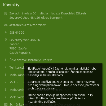
Kontakty
Základní škola a Dům dětí a mládeže Krasohled Zábřeh,
Severovýchod 484/26, okres Šumperk
4zszabreh@zssvzabreh.cz
583 416 561
Severovýchod 484/26
Zábřeh
78901 Zábřeh
Czech Republic
Číslo datové schránky: 6rr9x9e
Tel. kanceláře školy: 583 416 561
EduPage nepoužívá žádné reklamní, analytické nebo 
jiné soukromí ohrožující cookies. Žádné cookies se 
Mob. kanceláře školy: 736 157 613
nesdílejí se třetími stranami.

Mob. družiny: 604 977 566
EduPage používá pouze 2 cookies – jedno nezbytné 
pro fungování přihlašování. Toto je dočasné, po zavření 
prohlížeče se odstraní.

Mob. vedoucí DDM Krasohled: 770 192 728
Druhé cookie zvyšuje bezpečnost přihlášení – díky 
Mob. vedoucí školní jídelny: 608 863 504
němu EduPage umí identifikovat přihlášení z 
neznámého počítače.
Schránka důvěry: schranka.duvery@zssvzabreh.cz