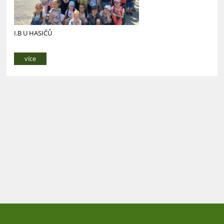
I.B U HASIČŮ
více