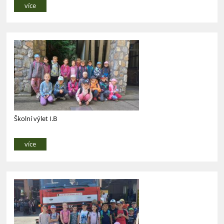
více
Školní výlet I.B
více