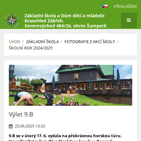
PŘIHLÁŠENÍ
Základní škola a Dům dětí a mládeže
Krasohled Zábřeh,
Severovýchod 484/26, okres Šumperk
ÚVOD
/
ZÁKLADNÍ ŠKOLA
/
FOTOGRAFIE Z AKCÍ ŠKOLY
/
ŠKOLNÍ ROK 2024/2025
Školní
rok
2024/2025
Výlet 9.B
25.06.2025 13:33
9.B se v úterý 17. 6. vydala na překrásnou horskou túru.