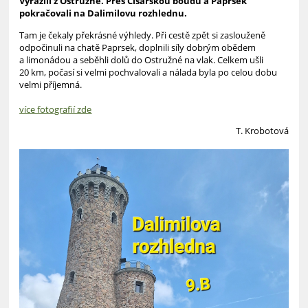
Vyrazili z Ostružné. Přes Císařskou boudu a Paprsek
pokračovali na Dalimilovu rozhlednu.
Tam je čekaly překrásné výhledy. Při cestě zpět si zaslouženě
odpočinuli na chatě Paprsek, doplnili síly dobrým obědem
a limonádou a seběhli dolů do Ostružné na vlak. Celkem ušli
20 km, počasí si velmi pochvalovali a nálada byla po celou dobu
velmi příjemná.
více fotografií zde
T. Krobotová