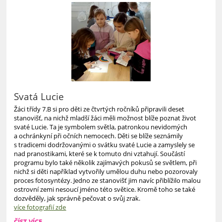
A
RODIČI
V
ŠD:
Svatá Lucie
Žáci třídy 7.B si pro děti ze čtvrtých ročníků připravili deset
stanovišť, na nichž mladší žáci měli možnost blíže poznat život
svaté Lucie. Ta je symbolem světla, patronkou nevidomých
a ochránkyní při očních nemocech. Děti se blíže seznámily
s tradicemi dodržovanými o svátku svaté Lucie a zamyslely se
nad pranostikami, které se k tomuto dni vztahují. Součástí
programu bylo také několik zajímavých pokusů se světlem, při
nichž si děti například vytvořily umělou duhu nebo pozorovaly
proces fotosyntézy. Jedno ze stanovišť jim navíc přiblížilo malou
ostrovní zemi nesoucí jméno této světice. Kromě toho se také
dozvěděly, jak správně pečovat o svůj zrak.
více fotografií zde
SVATÁ
ČÍST VÍCE