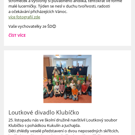
stromeček a vytvořily si půvabného andílka, tentokrát ve formě
malé lucerničky. Týden se nesl v duchu tvořivosti, radosti
a očekávání přicházejících Vánoc.
více fotografií zde
Vaše vychovatelky ze ŠD😊
PRVNÍ
ČÍST VÍCE
ADVENTNÍ
TÝDEN
VE
DRUHÉM
ODDĚLENÍ
ŠKOLNÍ
DRUŽINY:
Loutkové divadlo Klubíčko
25. listopadu nás ve školní družině navštívil Loutkový soubor
Klubíčko s pohádkou Kukulín a Juchajda.
Děti zhlédly veselé představení o dvou neposedných skřítcích,