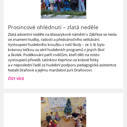
Prosincové ohlédnutí – zlatá neděle
Zlatá adventní neděle na Masarykově náměstí v Zábřeze se nesla
ve znamení hudby, radosti a předvánočního setkávání.
Vystoupení hudebního kroužku z naší školy – ze 3. B, bylo
krásnou tečkou za sérií hudebních programů z jiných škol
a školek. Poděkování patří rodičům, kteří děti na místo
vystoupení přivedli, tatínkovi Keprtovi za krásné fotky
a v neposlední řadě za hudební podporu pedagogické asistentce
Natalii Draňové a jejímu manželovi Jurii Draňovovi.
PROSINCOVÉ
ČÍST VÍCE
OHLÉDNUTÍ
–
ZLATÁ
NEDĚLE: