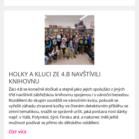
HOLKY A KLUCI ZE 4.B NAVŠTÍVILI
KNIHOVNU
Žáci 4.B se konečně dočkali a stejně jako jejich spolužáci z jiných
tříd navštívili zábřežskou knihovnu spojenou i s vánoční besedou.
Rozdělení do skupin soutěžili ve vánočním kvízu, pokusili se
vyřešit záhadu ztracené kočky ve čteném detektivním příběhu se
zimní tematikou, snažili se správně určit, jaká postava nosí dárky
např. v Itálii, Polynésii, Sýrii, Finsku atd. a nakonec měli ještě
možnost podívat se přímo do dětského oddělení.
HOLKY
ČÍST VÍCE
A