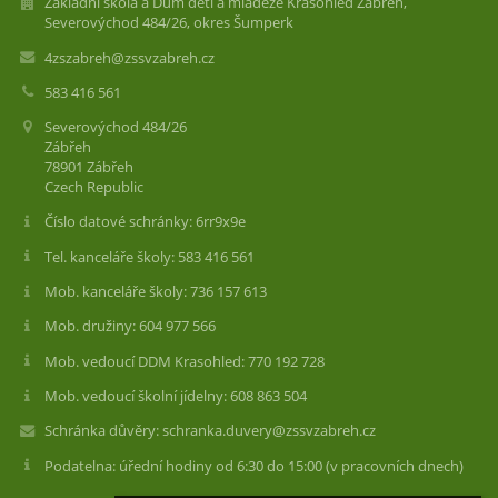
Základní škola a Dům dětí a mládeže Krasohled Zábřeh,
Severovýchod 484/26, okres Šumperk
4zszabreh@zssvzabreh.cz
583 416 561
Severovýchod 484/26
Zábřeh
78901 Zábřeh
Czech Republic
Číslo datové schránky: 6rr9x9e
Tel. kanceláře školy: 583 416 561
Mob. kanceláře školy: 736 157 613
Mob. družiny: 604 977 566
Mob. vedoucí DDM Krasohled: 770 192 728
Mob. vedoucí školní jídelny: 608 863 504
Schránka důvěry: schranka.duvery@zssvzabreh.cz
Podatelna: úřední hodiny od 6:30 do 15:00 (v pracovních dnech)