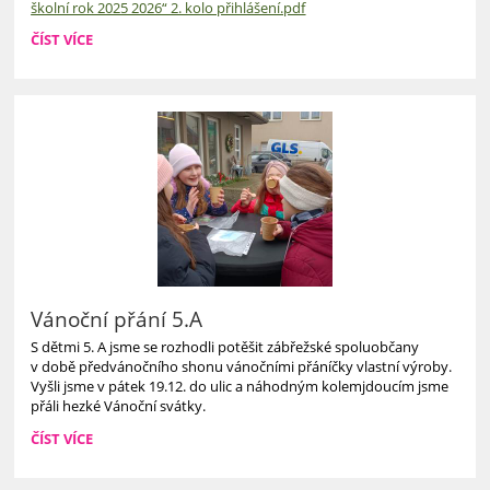
školní rok 2025 2026“ 2. kolo přihlášení.pdf
INFORMACE
ČÍST VÍCE
PRO
RODIČE
-
PROJEKT
„PŘÍSPĚVKY
NA
OBĚDY
DO
ŠKOL
V
OLOMOUCKÉM
KRAJI
PRO
ŠKOLNÍ
Vánoční přání 5.A
ROK
S dětmi 5. A jsme se rozhodli potěšit zábřežské spoluobčany
2025/2026&QUOT;
v době předvánočního shonu vánočními přáníčky vlastní výroby.
-
Vyšli jsme v pátek 19.12. do ulic a náhodným kolemjdoucím jsme
2.
přáli hezké Vánoční svátky.
KOLO
-
VÁNOČNÍ
ČÍST VÍCE
PŘIHLÁŠENÍ
PŘÁNÍ
DO
5.A: