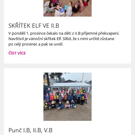
SKŘÍTEK ELF VE II.B
V pondělí 1. prosince čekalo na děti z II.B příjemné překvapení.
Navštívil je vánoční skřítek Elf. Slíbil, že s nimi určitě zůstane
po celý prosinec a pak se uvidí.
SKŘÍTEK
ČÍST VÍCE
ELF
VE
II.B:
Punč I.B, II.B, V.B