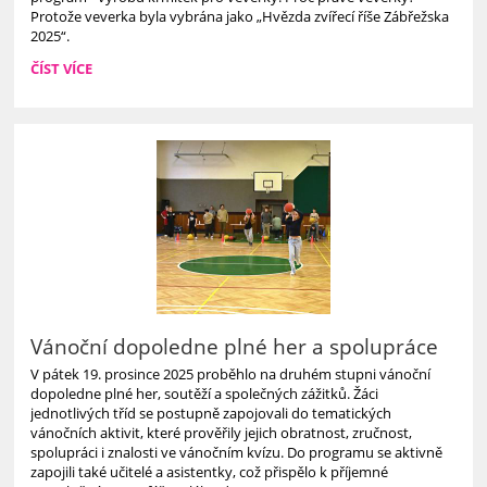
Protože veverka byla vybrána jako „Hvězda zvířecí říše Zábřežska
2025“.
KRMÍTKA
ČÍST VÍCE
PRO
VEVERKY
-
II.B:
Vánoční dopoledne plné her a spolupráce
V pátek 19. prosince 2025 proběhlo na druhém stupni vánoční
dopoledne plné her, soutěží a společných zážitků. Žáci
jednotlivých tříd se postupně zapojovali do tematických
vánočních aktivit, které prověřily jejich obratnost, zručnost,
spolupráci i znalosti ve vánočním kvízu. Do programu se aktivně
zapojili také učitelé a asistentky, což přispělo k příjemné