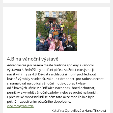
KLUCI
ZE
4.B
NAVŠTÍVILI
KNIHOVNU:
4.B na vánoční výstavě
Adventní čas je v našem městě tradičně spojený s vánoční
výstavou Střední školy sociální péče a služeb. Letos jsme ji
navštívili i my ze 4.B. Děvčata a chlapci si mohli prohlédnout
krásné výrobky studentů, zakoupit drobnosti pro radost, nechat
si namalovat na obličej vánoční motivy, upravit vlasy
od šikovných učnic, v dílničkách nazdobit (i hned ochutnat)
perníčky a vyrobit vánoční ozdoby, nebo se projet na koních.
I přes velké množství lidí se nám tato akce moc líbila a byla
pěkným zpestřením pátečního dopoledne.
více fotografií zde
Kateřina Opravilová a Hana Třísková