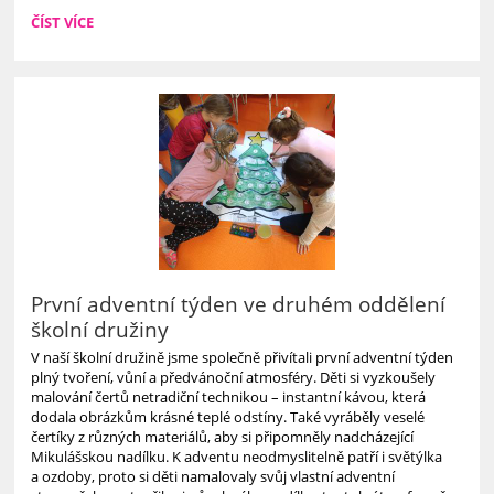
4.B
ČÍST VÍCE
NA
VÁNOČNÍ
VÝSTAVĚ:
První adventní týden ve druhém oddělení
školní družiny
V naší školní družině jsme společně přivítali první adventní týden
plný tvoření, vůní a předvánoční atmosféry. Děti si vyzkoušely
malování čertů netradiční technikou – instantní kávou, která
dodala obrázkům krásné teplé odstíny. Také vyráběly veselé
čertíky z různých materiálů, aby si připomněly nadcházející
Mikulášskou nadílku. K adventu neodmyslitelně patří i světýlka
a ozdoby, proto si děti namalovaly svůj vlastní adventní