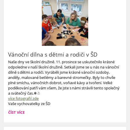
Vánoční dílna s dětmi a rodiči v ŠD
Naše dny ve školní družině. 11. prosince se uskutečnilo krásné
odpoledne v naší školní družině. Setkali jsme se u nás na vánoční
dílně s dětmi a rodiči. Vyráběli jsme krásné vánoční ozdoby,
anděly, malované betlémy a barevné stromečky. Byly to chvíle
plné smíchu, vánočních dobrot, voňavé kávy a tvoření. Velké
poděkování patří vám všem, že jste s námi strávili tento společný
a svátečný čas.❄☃
více fotografií zde
Vaše vychovatelky ze ŠD
VÁNOČNÍ
ČÍST VÍCE
DÍLNA
S
DĚTMI