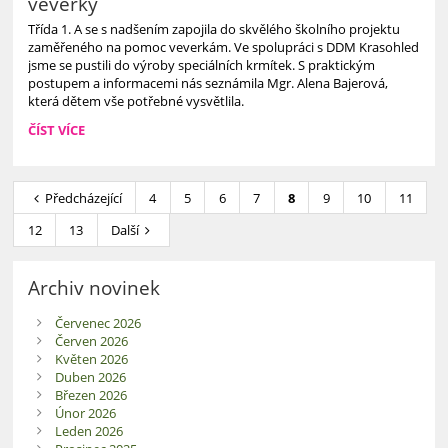
veverky
Třída 1. A se s nadšením zapojila do skvělého školního projektu
zaměřeného na pomoc veverkám. Ve spolupráci s DDM Krasohled
jsme se pustili do výroby speciálních krmítek. S praktickým
postupem a informacemi nás seznámila Mgr. Alena Bajerová,
která dětem vše potřebné vysvětlila.
1.A
ČÍST VÍCE
-
SPOLUPRÁCE
S
Předcházející
4
5
6
7
8
9
10
11
DDM
-
12
13
Další
KRMÍTKO
PRO
VEVERKY:
Archiv novinek
Červenec 2026
Červen 2026
Květen 2026
Duben 2026
Březen 2026
Únor 2026
Leden 2026