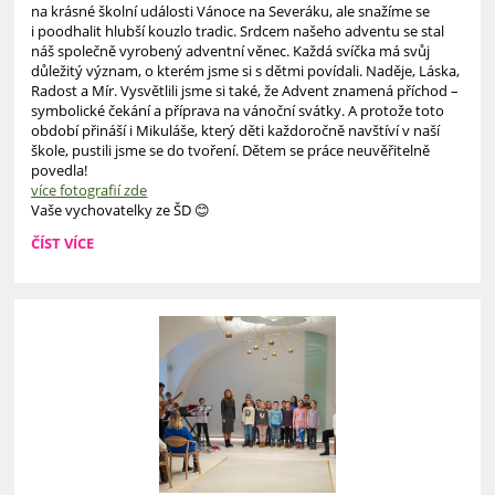
na krásné školní události Vánoce na Severáku, ale snažíme se
i poodhalit hlubší kouzlo tradic. Srdcem našeho adventu se stal
náš společně vyrobený adventní věnec. Každá svíčka má svůj
důležitý význam, o kterém jsme si s dětmi povídali. Naděje, Láska,
Radost a Mír. Vysvětlili jsme si také, že Advent znamená příchod –
symbolické čekání a příprava na vánoční svátky. A protože toto
období přináší i Mikuláše, který děti každoročně navštíví v naší
škole, pustili jsme se do tvoření. Dětem se práce neuvěřitelně
povedla!
více fotografií zde
Vaše vychovatelky ze ŠD 😊
ADVENT
ČÍST VÍCE
VE
ŠKOLNÍ
DRUŽINĚ: