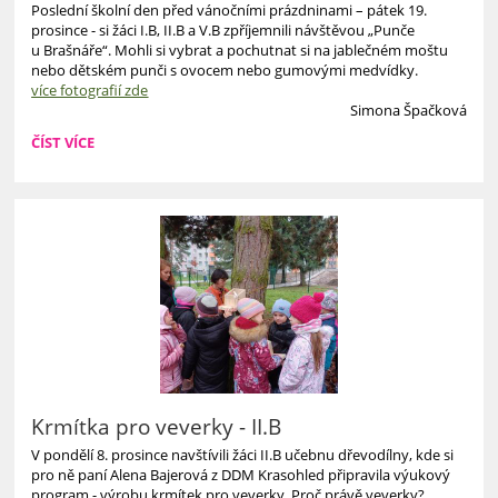
Poslední školní den před vánočními prázdninami – pátek 19.
prosince - si žáci I.B, II.B a V.B zpříjemnili návštěvou „Punče
u Brašnáře“. Mohli si vybrat a pochutnat si na jablečném moštu
nebo dětském punči s ovocem nebo gumovými medvídky.
více fotografií zde
Simona Špačková
PUNČ
ČÍST VÍCE
I.B,
II.B,
V.B:
Krmítka pro veverky - II.B
V pondělí 8. prosince navštívili žáci II.B učebnu dřevodílny, kde si
pro ně paní Alena Bajerová z DDM Krasohled připravila výukový
program - výrobu krmítek pro veverky. Proč právě veverky?