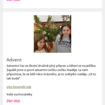
LUCIE:
Advent
Adventní čas ve školní družině plný příprav a těšení se na Ježíška.
Zapálili jsme si první adventní svíčku-svíčku Naděje, ta nám
připomíná, že se blíží něco krásného. Je to světýlko naděje ,,Už to
tak bude’’
více fotografií zde
Vaše vychovatelky
ADVENT:
ČÍST VÍCE