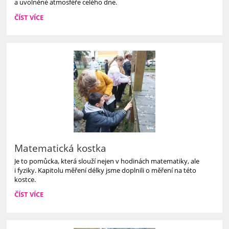
a uvolněné atmosféře celého dne.
VÁNOČNÍ
ČÍST VÍCE
DOPOLEDNE
PLNÉ
HER
A
SPOLUPRÁCE:
Matematická kostka
Je to pomůcka, která slouží nejen v hodinách matematiky, ale
i fyziky. Kapitolu měření délky jsme doplnili o měření na této
kostce.
MATEMATICKÁ
ČÍST VÍCE
KOSTKA: