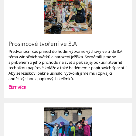
Prosincové tvoření ve 3.A
Předvánoční čas přinesl do hodin výtvarné výchovy ve třídě 3.A
téma vánočních svátků a narození Ježíška. Seznámili jsme se
s příběhem o jeho příchodu na svět a pak se jej pokusili ztvárnit
technikou papírové koláže a také betlémem z papírových špachtlí.
Aby se Ježíškovi pěkně usínalo, vytvořili jsme mu i zpívající
andělský sbor z papírových kelímků.
PROSINCOVÉ
ČÍST VÍCE
TVOŘENÍ
VE
3.A: