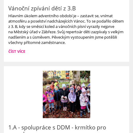
Vánoční zpívání dětí z 3.B
Hlavním úkolem adventního období je – zastavit se, vnímat
atmosféru a poselství nadcházejících Vánoc. To se podařilo dětem
z 3. B, kdy se směsicí koled a vánočních písní vyrazily nejprve
na Městský úřad v Zábřeze. Svůj repertoár děti zazpívaly s velkým
nadšením a s úsměvem. Pěveckým vystoupením jsme potěšili
všechny přítomné zaměstnance.
VÁNOČNÍ
ČÍST VÍCE
ZPÍVÁNÍ
DĚTÍ
Z
3.B:
1.A - spolupráce s DDM - krmítko pro