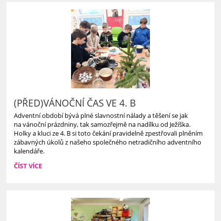
15.1.2026:
(PŘED)VÁNOČNÍ ČAS VE 4. B
Adventní období bývá plné slavnostní nálady a těšení se jak
na vánoční prázdniny, tak samozřejmě na nadílku od Ježíška.
Holky a kluci ze 4. B si toto čekání pravidelně zpestřovali plněním
zábavných úkolů z našeho společného netradičního adventního
kalendáře.
(PŘED)VÁNOČNÍ
ČÍST VÍCE
ČAS
VE
4.
B: