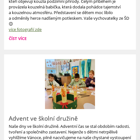
kteří objevují kouzla podzimní přírody. Celým příběhem je
provázela kouzelná babička, která dodala pohádce tajemství
a kouzelnou atmosféru. Představení se dětem moc líbilo
a odměnily herce nadšeným potleskem. Vaše vychovatelky ze ŠD
😊
více fotografií zde
LOUTKOVÉ
ČÍST VÍCE
DIVADLO
KLUBÍČKO:
Advent ve školní družině
Naše dny ve školní družině. Adventní čas se stal obdobím radosti,
tvoření a společného zastavení. Nejenže s dětmi netrpělivě
vyhlížíme Vánoce, pilně nacvičujeme na naše chystané vystoupení