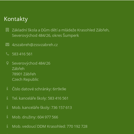
Kontakty
Základní škola a Dům dětí a mládeže Krasohled Zábřeh,
Severovýchod 484/26, okres Šumperk
4zszabreh@zssvzabreh.cz
583 416 561
Severovýchod 484/26
Zábřeh
78901 Zábřeh
Czech Republic
Číslo datové schránky: 6rr9x9e
Tel. kanceláře školy: 583 416 561
Mob. kanceláře školy: 736 157 613
Mob. družiny: 604 977 566
Mob. vedoucí DDM Krasohled: 770 192 728