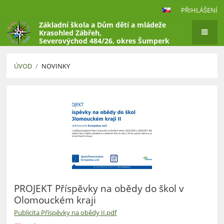
PŘIHLÁŠENÍ
Základní škola a Dům dětí a mládeže
Krasohled Zábřeh,
Severovýchod 484/26, okres Šumperk
ÚVOD
/
NOVINKY
Novinky
PROJEKT Příspěvky na obědy do škol v
Olomouckém kraji
Publicita Příspěvky na obědy II.pdf