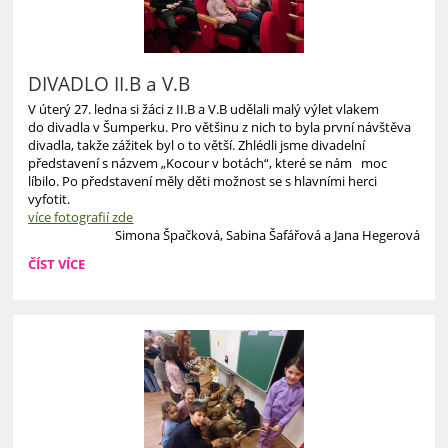
DIVADLO II.B a V.B
V úterý 27. ledna si žáci z II.B a V.B udělali malý výlet vlakem
do divadla v Šumperku. Pro většinu z nich to byla první návštěva
divadla, takže zážitek byl o to větší. Zhlédli jsme divadelní
představení s názvem „Kocour v botách“, které se nám moc
líbilo. Po představení měly děti možnost se s hlavními herci
vyfotit.
více fotografií zde
Simona Špačková, Sabina Šafářová a Jana Hegerová
DIVADLO
ČÍST VÍCE
II.B
A
V.B: