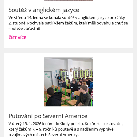
Soutěž v anglickém jazyce
Ve středu 14. ledna se konala soutěž v anglickém jazyce pro žáky
2. stupně. Pochvala patří všem žákům, kteří měli odvahu a chuť se
soutěže zúčastnit.
SOUTĚŽ
ČÍST VÍCE
V
ANGLICKÉM
JAZYCE:
Putování po Severní Americe
V úterý 13. 1. 2026 k nám do školy přijel p. Kocůrek – cestovatel,
který žákům 7. – 9. ročníků poutavě a s nadšením vyprávěl
o zajímavých místech Severní Ameriky.