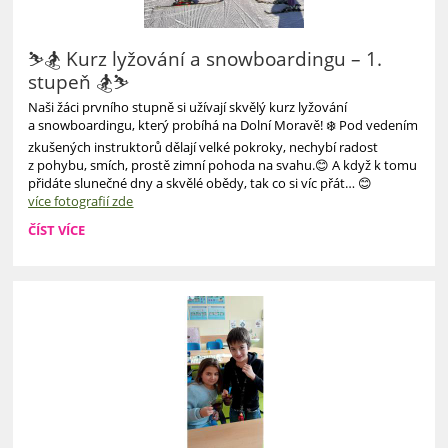
⛷️🏂 Kurz lyžování a snowboardingu – 1.
stupeň 🏂⛷️
Naši žáci prvního stupně si užívají skvělý kurz lyžování
a snowboardingu, který probíhá na Dolní Moravě! ❄️ Pod vedením
zkušených instruktorů dělají velké pokroky, nechybí radost
z pohybu, smích, prostě zimní pohoda na svahu.😊 A když k tomu
přidáte slunečné dny a skvělé obědy, tak co si víc přát… 😊
více fotografií zde
ČÍST VÍCE
⛷️
🏂
KURZ
LYŽOVÁNÍ
A
SNOWBOARDINGU
–
1.
STUPEŇ
🏂
⛷️: