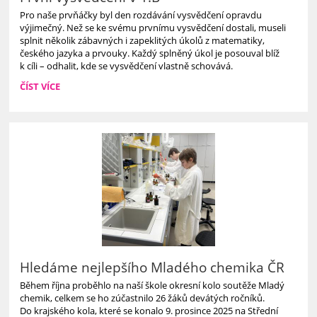
Pro naše prvňáčky byl den rozdávání vysvědčení opravdu
výjimečný. Než se ke svému prvnímu vysvědčení dostali, museli
splnit několik zábavných i zapeklitých úkolů z matematiky,
českého jazyka a prvouky. Každý splněný úkol je posouval blíž
k cíli – odhalit, kde se vysvědčení vlastně schovává.
PRVNÍ
ČÍST VÍCE
VYSVĚDČENÍ
V
1.B:
Hledáme nejlepšího Mladého chemika ČR
Během října proběhlo na naší škole okresní kolo soutěže Mladý
chemik, celkem se ho zúčastnilo 26 žáků devátých ročníků.
Do krajského kola, které se konalo 9. prosince 2025 na Střední