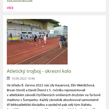
VÍCE
Atletický trojboj - okresní kolo
10.06.2022 10:46
Ve středu 8. června 2022 nás Lily Kauerová, Elin Weinlichová,
Bryan Stoniš a David Štencl z 5. ročníku reprezentovali
v atletickém závodě čtyřčlenných smíšených družstev na Tyršově
stadionu v Šumperku. Každý závodník absolovoval samostatně
tři lehkoatletické disciplíny a společně pak celý tým štafetu.