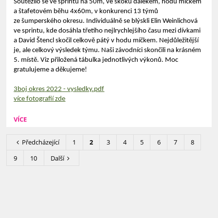
Soutěžilo se ve sprintu na 50m, ve skoku dalekém, hodu míčkem
a štafetovém běhu 4x60m, v konkurenci 13 týmů
ze šumperského okresu. Individuálně se blýskli Elin Weinlichová
ve sprintu, kde dosáhla třetího nejlrychlejšího času mezi dívkami
a David Štencl skočil celkově pátý v hodu míčkem. Nejdůležitější
je, ale celkový výsledek týmu. Naši závodníci skončili na krásném
5. místě. Viz přiložená tábulka jednotlivých výkonů. Moc
gratulujeme a děkujeme!
3boj okres 2022 - vysledky.pdf
více fotografií zde
VÍCE
Předcházející
1
2
3
4
5
6
7
8
9
10
Další