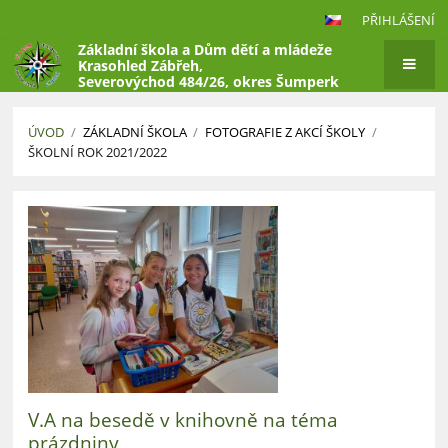
PŘIHLÁŠENÍ
Základní škola a Dům dětí a mládeže
Krasohled Zábřeh,
Severovýchod 484/26, okres Šumperk
ÚVOD
/
ZÁKLADNÍ ŠKOLA
/
FOTOGRAFIE Z AKCÍ ŠKOLY
/
ŠKOLNÍ ROK 2021/2022
Školní
rok
2021/2022
V.A na besedě v knihovně na téma
prázdniny