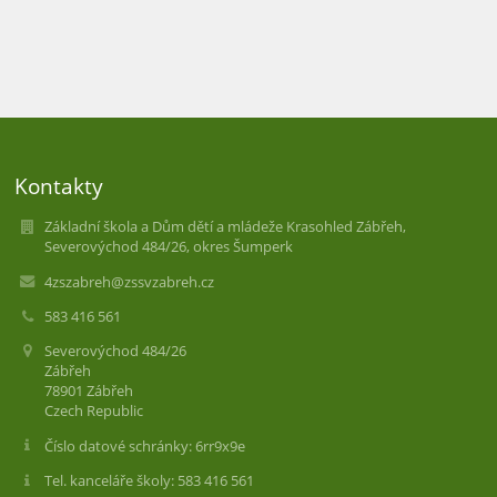
Kontakty
Základní škola a Dům dětí a mládeže Krasohled Zábřeh,
Severovýchod 484/26, okres Šumperk
4zszabreh@zssvzabreh.cz
583 416 561
Severovýchod 484/26
Zábřeh
78901 Zábřeh
Czech Republic
Číslo datové schránky: 6rr9x9e
Tel. kanceláře školy: 583 416 561