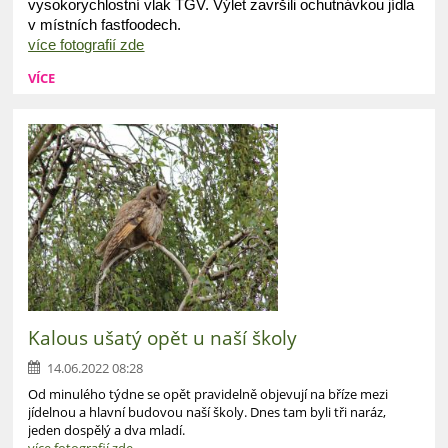
vysokorychlostní vlak TGV. Výlet završili ochutnávkou jídla
v místních fastfoodech.
více fotografií zde
VÍCE
Kalous ušatý opět u naší školy
14.06.2022 08:28
Od minulého týdne se opět pravidelně objevují na bříze mezi
jídelnou a hlavní budovou naší školy. Dnes tam byli tři naráz,
jeden dospělý a dva mladí.
více fotografií zde