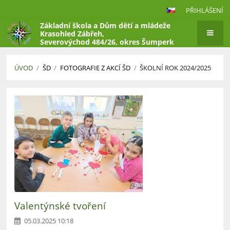
PŘIHLÁŠENÍ
Základní škola a Dům dětí a mládeže
Krasohled Zábřeh,
Severovýchod 484/26, okres Šumperk
ÚVOD
/
ŠD
/
FOTOGRAFIE Z AKCÍ ŠD
/
ŠKOLNÍ ROK 2024/2025
Školní
rok
2024/2025
Valentýnské tvoření
05.03.2025 10:18