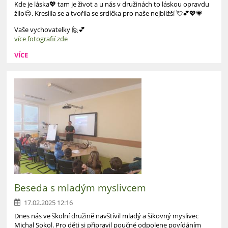
Kde je láska💖 tam je život a u nás v družinách to láskou opravdu
žilo😍. Kreslila se a tvořila se srdíčka pro naše nejbližší 💘💕💖💗
Vaše vychovatelky 🙋💕
více fotografií zde
VÍCE
Beseda s mladým myslivcem
17.02.2025 12:16
Dnes nás ve školní družině navštívil mladý a šikovný myslivec
Michal Sokol. Pro děti si připravil poučné odpolene povídáním