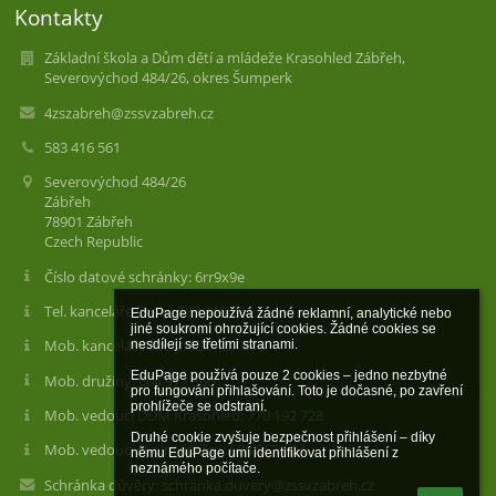
Kontakty
Základní škola a Dům dětí a mládeže Krasohled Zábřeh,
Severovýchod 484/26, okres Šumperk
4zszabreh@zssvzabreh.cz
583 416 561
Severovýchod 484/26
Zábřeh
78901 Zábřeh
Czech Republic
Číslo datové schránky: 6rr9x9e
Tel. kanceláře školy: 583 416 561
EduPage nepoužívá žádné reklamní, analytické nebo 
jiné soukromí ohrožující cookies. Žádné cookies se 
Mob. kanceláře školy: 736 157 613
nesdílejí se třetími stranami.

EduPage používá pouze 2 cookies – jedno nezbytné 
Mob. družiny: 604 977 566
pro fungování přihlašování. Toto je dočasné, po zavření 
prohlížeče se odstraní.

Mob. vedoucí DDM Krasohled: 770 192 728
Druhé cookie zvyšuje bezpečnost přihlášení – díky 
Mob. vedoucí školní jídelny: 608 863 504
němu EduPage umí identifikovat přihlášení z 
neznámého počítače.
Schránka důvěry: schranka.duvery@zssvzabreh.cz