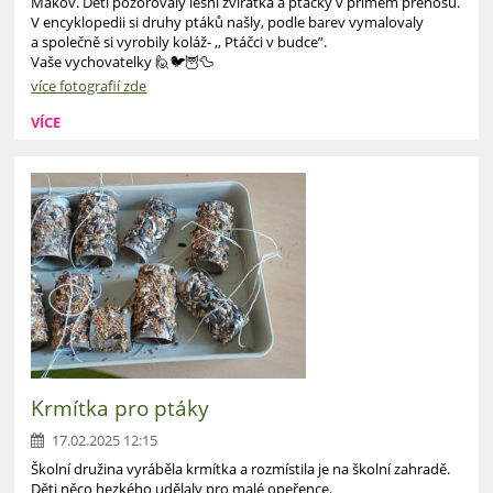
Makov. Děti pozorovaly lesní zvířátka a ptáčky v přímém přenosu.
V encyklopedii si druhy ptáků našly, podle barev vymalovaly
a společně si vyrobily koláž- ,, Ptáčci v budce”.
Vaše vychovatelky 🙋🐦🦉🦆
více fotografií zde
VÍCE
Krmítka pro ptáky
17.02.2025 12:15
Školní družina vyráběla krmítka a rozmístila je na školní zahradě.
Děti něco hezkého udělaly pro malé opeřence.