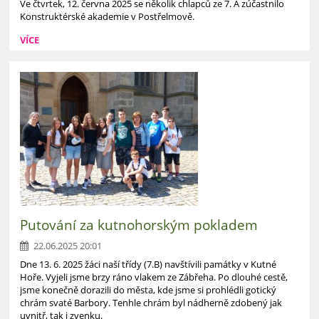
Ve čtvrtek, 12. června 2025 se několik chlapců ze 7. A zúčastnilo
Konstruktérské akademie v Postřelmově.
VÍCE
Putování za kutnohorským pokladem
22.06.2025 20:01
Dne 13. 6. 2025 žáci naší třídy (7.B) navštívili památky v Kutné
Hoře. Vyjeli jsme brzy ráno vlakem ze Zábřeha. Po dlouhé cestě,
jsme konečně dorazili do města, kde jsme si prohlédli gotický
chrám svaté Barbory. Tenhle chrám byl nádherně zdobený jak
uvnitř, tak i zvenku.