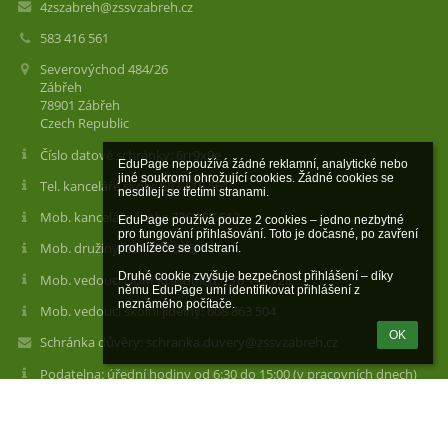
4zszabreh@zssvzabreh.cz
583 416 561
Severovýchod 484/26
Zábřeh
78901 Zábřeh
Czech Republic
Číslo datové schránky: 6rr9x9e
EduPage nepoužívá žádné reklamní, analytické nebo 
jiné soukromí ohrožující cookies. Žádné cookies se 
Tel. kanceláře školy: 583 416 561
nesdílejí se třetími stranami.

Mob. kanceláře školy: 736 157 613
EduPage používá pouze 2 cookies – jedno nezbytné 
pro fungování přihlašování. Toto je dočasné, po zavření 
Mob. družiny: 604 977 566
prohlížeče se odstraní.

Druhé cookie zvyšuje bezpečnost přihlášení – díky 
Mob. vedoucí DDM Krasohled: 770 192 728
němu EduPage umí identifikovat přihlášení z 
neznámého počítače.
Mob. vedoucí školní jídelny: 608 863 504
OK
Schránka důvěry: schranka.duvery@zssvzabreh.cz
Podatelna: úřední hodiny od 6:30 do 15:00 (v pracovních dnech)
Odkazy na sociální sítě