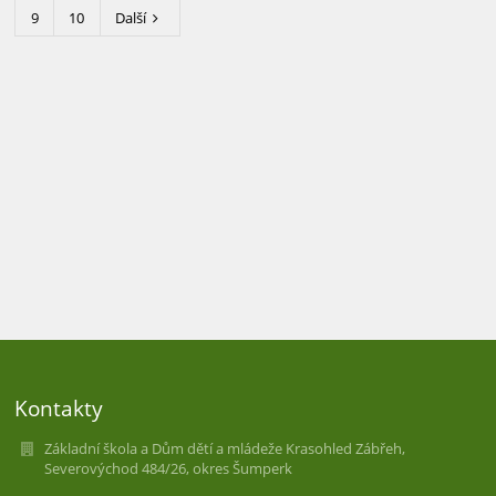
9
10
Další
Kontakty
Základní škola a Dům dětí a mládeže Krasohled Zábřeh,
Severovýchod 484/26, okres Šumperk