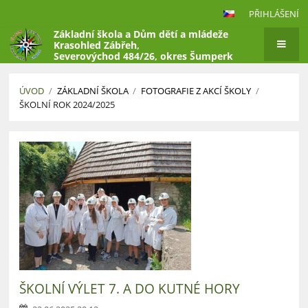
PŘIHLÁŠENÍ
Základní škola a Dům dětí a mládeže
Krasohled Zábřeh,
Severovýchod 484/26, okres Šumperk
ÚVOD
/
ZÁKLADNÍ ŠKOLA
/
FOTOGRAFIE Z AKCÍ ŠKOLY
/
ŠKOLNÍ ROK 2024/2025
Školní
rok
2024/2025
ŠKOLNÍ VÝLET 7. A DO KUTNÉ HORY