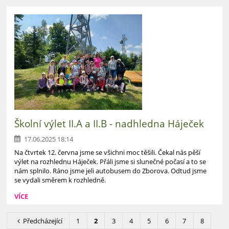
Školní výlet II.A a II.B - nadhledna Háječek
17.06.2025 18:14
Na čtvrtek 12. června jsme se všichni moc těšili. Čekal nás pěší
výlet na rozhlednu Háječek. Přáli jsme si slunečné počasí a to se
nám splnilo. Ráno jsme jeli autobusem do Zborova. Odtud jsme
se vydali směrem k rozhledně.
VÍCE
Předcházející
1
2
3
4
5
6
7
8