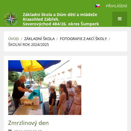
PŘIHLÁŠENÍ
Základní škola a Dům dětí a mládeže
Krasohled Zábřeh,
Severovýchod 484/26, okres Šumperk
ÚVOD
/
ZÁKLADNÍ ŠKOLA
/
FOTOGRAFIE Z AKCÍ ŠKOLY
/
ŠKOLNÍ ROK 2024/2025
Školní
rok
2024/2025
Zmrzlinový den