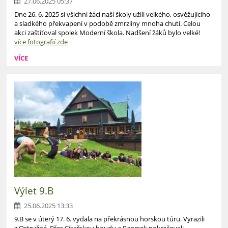
27.06.2025 05:37
Dne 26. 6. 2025 si všichni žáci naší školy užili velkého, osvěžujícího
a sladkého překvapení v podobě zmrzliny mnoha chutí. Celou
akci zaštiťoval spolek Moderní škola. Nadšení žáků bylo velké!
více fotografií zde
VÍCE
Výlet 9.B
25.06.2025 13:33
9.B se v úterý 17. 6. vydala na překrásnou horskou túru. Vyrazili