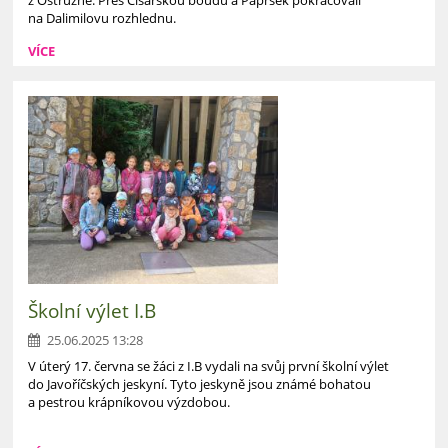
z Ostružné. Přes Císařskou boudu a Paprsek pokračovali
na Dalimilovu rozhlednu.
VÍCE
Školní výlet I.B
25.06.2025 13:28
V úterý 17. června se žáci z I.B vydali na svůj první školní výlet
do Javoříčských jeskyní. Tyto jeskyně jsou známé bohatou
a pestrou krápníkovou výzdobou.