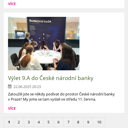
VÍCE
Výlet 9.A do České národní banky
22.06.2025 20:23
Zatoužili jste se někdy podívat do prostor České národní banky
v Praze? My jsme se tam vydali ve středu 11. června.
VÍCE
1
2
3
4
5
6
7
8
9
10