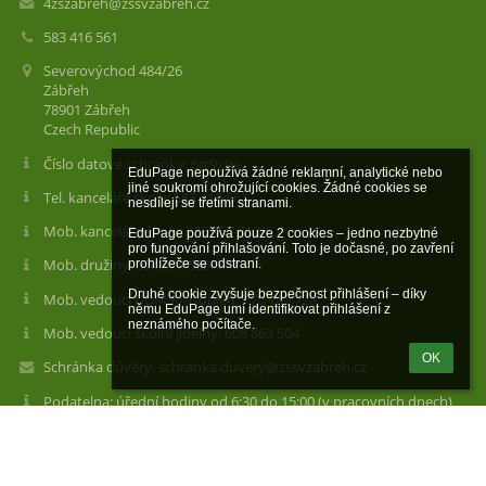
4zszabreh@zssvzabreh.cz
583 416 561
Severovýchod 484/26
Zábřeh
78901 Zábřeh
Czech Republic
Číslo datové schránky: 6rr9x9e
EduPage nepoužívá žádné reklamní, analytické nebo 
jiné soukromí ohrožující cookies. Žádné cookies se 
Tel. kanceláře školy: 583 416 561
nesdílejí se třetími stranami.

Mob. kanceláře školy: 736 157 613
EduPage používá pouze 2 cookies – jedno nezbytné 
pro fungování přihlašování. Toto je dočasné, po zavření 
Mob. družiny: 604 977 566
prohlížeče se odstraní.

Druhé cookie zvyšuje bezpečnost přihlášení – díky 
Mob. vedoucí DDM Krasohled: 770 192 728
němu EduPage umí identifikovat přihlášení z 
neznámého počítače.
Mob. vedoucí školní jídelny: 608 863 504
OK
Schránka důvěry: schranka.duvery@zssvzabreh.cz
Podatelna: úřední hodiny od 6:30 do 15:00 (v pracovních dnech)
Odkazy na sociální sítě