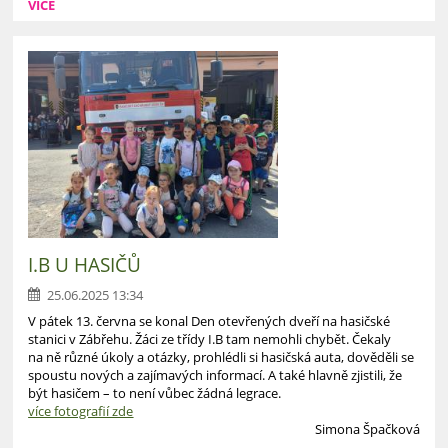
VÍCE
I.B U HASIČŮ
25.06.2025 13:34
V pátek 13. června se konal Den otevřených dveří na hasičské
stanici v Zábřehu. Žáci ze třídy I.B tam nemohli chybět. Čekaly
na ně různé úkoly a otázky, prohlédli si hasičská auta, dověděli se
spoustu nových a zajímavých informací. A také hlavně zjistili, že
být hasičem – to není vůbec žádná legrace.
více fotografií zde
Simona Špačková