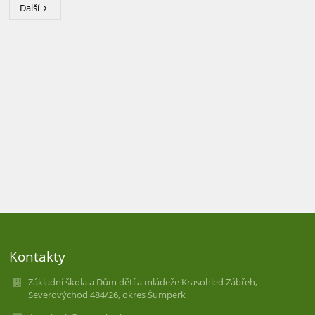
Další
Kontakty
Základní škola a Dům dětí a mládeže Krasohled Zábřeh,
Severovýchod 484/26, okres Šumperk